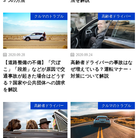
クルマのトラブル
高齢者ドライバー
2020.09.28
2020.09.24
【道路整備の不備】「穴ぼ
高齢者ドライバーの事故はな
こ」「段差」などが原因で交
ぜ増えている？運転マナー・
通事故が起きた場合はどうす
対策について解説
る？国家や公共団体への請求
を解説
高齢者ドライバー
クルマのトラブル