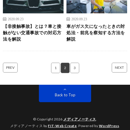
2020.09.23
2020.09.23
【非接触事故】とは？車と接
車がガス欠になったときの対
触がない交通事故での対応方
処法・前兆を察知する方法を
法を解説
解説
PREV
NEXT
1
2
3
Back to Top
© Copyright 2026
メディアノーティス
.
メディアノーティス by
FIT-Web Create
. Powered by
WordPress
.