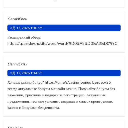
GeraldPneu
3月 17, 2026 1:10 pm
Расширенный обзор:
https://spainslov.ru/site/word/word/%D0%A8%D0%A3%D0%9C
DennyExisy
3月 17, 2026 1:14 pm
Хочешь казино бонус?
https://t.me/s/casino_bonus_bezdep/25
всегда актуальные бонусы в онлайн казино. Получайте бонусы без
вложений, фриспины и подарки за регистрацию. Актуальные
предложения, честные условия отыгрыша и список проверенных
казино с бонусами без депозита.
Danieljot