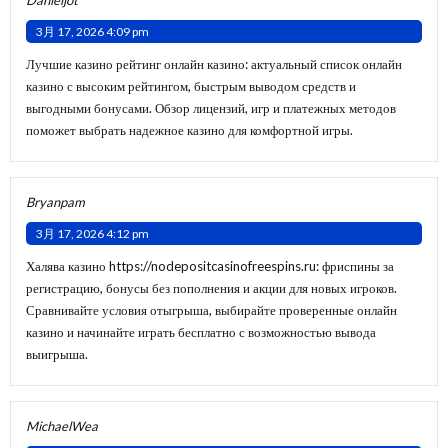
3月 17, 2026 4:09 pm
Лучшие казино
рейтинг онлайн казино
: актуальный список онлайн
казино с высоким рейтингом, быстрым выводом средств и
выгодными бонусами. Обзор лицензий, игр и платежных методов
поможет выбрать надежное казино для комфортной игры.
Bryanpam
3月 17, 2026 4:12 pm
Халява казино
https://nodepositcasinofreespins.ru
: фриспины за
регистрацию, бонусы без пополнения и акции для новых игроков.
Сравнивайте условия отыгрыша, выбирайте проверенные онлайн
казино и начинайте играть бесплатно с возможностью вывода
выигрыша.
MichaelWea