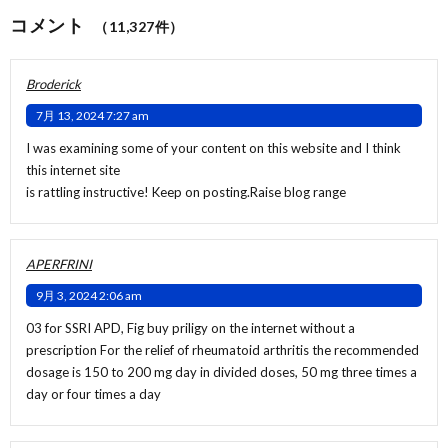
コメント
（11,327件）
Broderick
7月 13, 2024 7:27 am
I was examining some of your content on this website and I think
this internet site
is rattling instructive! Keep on posting.
Raise blog range
APERFRINI
9月 3, 2024 2:06 am
03 for SSRI APD, Fig
buy priligy on the internet without a
prescription
For the relief of rheumatoid arthritis the recommended
dosage is 150 to 200 mg day in divided doses, 50 mg three times a
day or four times a day