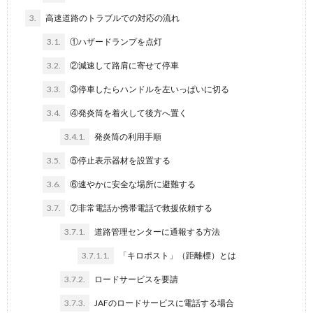
3.
高速道路のトラブルでの対応の流れ
3.1.
①ハザードランプを点灯
3.2.
②減速して路肩に寄せて停車
3.3.
③停車したらハンドルを左いっぱいに切る
3.4.
④発炎筒を着火して後方へ置く
3.4.1.
発炎筒の利用手順
3.5.
⑤停止表示器材を設置する
3.6.
⑥速やかに安全な場所に避難する
3.7.
⑦非常電話か携帯電話で救援依頼する
3.7.1.
道路管理センターに通報する方法
3.7.1.1.
「キロポスト」（距離標）とは
3.7.2.
ロードサービスを要請
3.7.3.
JAFのロードサービスに電話する場合