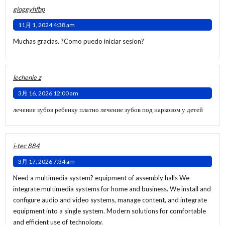
gioggyhfbp
11月 1, 2024 4:38 am
Muchas gracias. ?Como puedo iniciar sesion?
lechenie z
3月 16, 2026 12:00 am
лечение зубов ребенку платно
лечение зубов под наркозом у детей
i-tec 884
3月 17, 2026 7:34 am
Need a multimedia system?
equipment of assembly halls
We
integrate multimedia systems for home and business. We install and
configure audio and video systems, manage content, and integrate
equipment into a single system. Modern solutions for comfortable
and efficient use of technology.