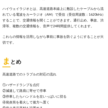
ハイウェイラジオとは、高速道路本線上に敷設したケーブルから流
れている電波をカーラジオ（AM）で受信（受信周波数：1620kHz）
することで、交通情報を聞くことができます。通行止め、事故、渋
滞等、複数の交通情報を、音声で24時間提供してくれます。
これらの情報を活用しながら事前に事故を防ぐようにすることが大
切です。
ま
とめ
高速道路でのトラブルの対応の流れ
①ハザードランプを点灯
②減速して路肩に寄せて停車
③停車したらハンドルを左いっぱいに切る
④発炎筒を着火して後方へ置く
⑤停止表示器材を設置する