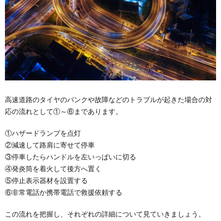
高速道路のタイヤのパンクや故障などのトラブルが起きた場合の対
応の流れとして①～⑥まであります。
①ハザードランプを点灯
②減速して路肩に寄せて停車
③停車したらハンドルを左いっぱいに切る
④発炎筒を着火して後方へ置く
⑤停止表示器材を設置する
⑥非常電話か携帯電話で救援依頼する
この流れを把握し、それぞれの詳細について見ていきましょう。