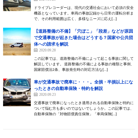
ドライブレコーダーは、現代の交通社会において必須の安全
機器となっています。車両の事故記録から日常の運転分析ま
で、その利用範囲は広く、多様なニーズに応え[…]
【道路整備の不備】「穴ぼこ」「段差」などが原因
で交通事故が起きた場合はどうする？国家や公共団
体への請求を解説
2020.09.28
この記事では、道路整備の不備によって起こる事故に関して
解説しています。 道路整備の不備による事故の種類と事例、
国家賠償法2条、事故発生時の対応方法な[…]
車が交通事故で廃車に・・・。全損・半損以上にな
ったときの自動車保険・特約を解説
2020.09.23
交通事故で廃車になったとき適用される自動車保険と特約に
ついて悩む方も多いのではないでしょうか。この記事では、
自動車保険の「対物賠償責任保険」「車両保険[…]