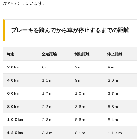
かかってしまいます。
ブレーキを踏んでから車が停止するまでの距離
時速
空走距離
制動距離
停止距離
２０
km
６m
２m
８m
４０
km
１１m
９m
２０m
６０
km
１７m
２０m
３７m
８０
km
２２m
３６m
５８m
１００
km
２８m
５６m
８４m
１２０
km
３３m
８１m
１１４m