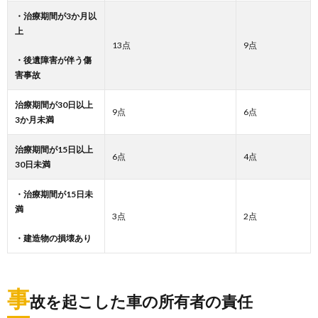
・治療期間が3か月以
上
13点
9点
・後遺障害が伴う傷
害事故
治療期間が30日以上
9点
6点
3か月未満
治療期間が15日以上
6点
4点
30日未満
・治療期間が15日未
満
3点
2点
・建造物の損壊あり
事
故を起こした車の所有者の責任