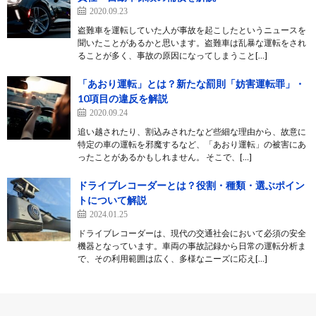
2020.09.23
盗難車を運転していた人が事故を起こしたというニュースを
聞いたことがあるかと思います。盗難車は乱暴な運転をされ
ることが多く、事故の原因になってしまうこと[…]
「あおり運転」とは？新たな罰則「妨害運転罪」・
10項目の違反を解説
2020.09.24
追い越されたり、割込みされたなど些細な理由から、故意に
特定の車の運転を邪魔するなど、「あおり運転」の被害にあ
ったことがあるかもしれません。 そこで、[…]
ドライブレコーダーとは？役割・種類・選ぶポイン
トについて解説
2024.01.25
ドライブレコーダーは、現代の交通社会において必須の安全
機器となっています。車両の事故記録から日常の運転分析ま
で、その利用範囲は広く、多様なニーズに応え[…]