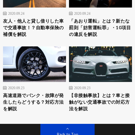
2020.09.24
2020.09.24
友人・他人と貸し借りした車
「あおり運転」とは？新たな
で交通事故！？自動車保険の
罰則「妨害運転罪」・10項目
補償を解説
の違反を解説
2020.09.23
2020.09.23
高速道路でパンク・故障が発
【非接触事故】とは？車と接
生したらどうする？対応方法
触がない交通事故での対応方
を解説
法を解説
Back to Top